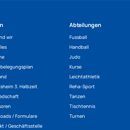
in
Abteilungen
nd wir
Fussball
les
Handball
ne
Judo
nbelegungsplan
Kurse
and
Leichtathletik
sheim 3. Halbzeit
Reha-Sport
iedschaft
Tanzen
soren
Tischtennis
oads / Formulare
Turnen
kt / Geschäftsstelle