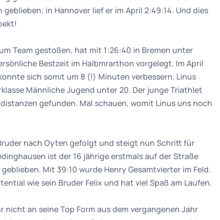
eblieben; in Hannover lief er im April 2:49:14. Und dies
pekt!
zum Team gestoßen, hat mit 1:26:40 in Bremen unter
sönliche Bestzeit im Halbmrarthon vorgelegt. Im April
r konnte sich somit um 8 (!) Minuten verbessern. Linus
erklasse Männliche Jugend unter 20. Der junge Triathlet
gdistanzen gefunden. Mal schauen, womit Linus uns noch
ruder nach Oyten gefolgt und steigt nun Schritt für
hedinghausen ist der 16 jährige erstmals auf der Straße
 geblieben. Mit 39:10 wurde Henry Gesamtvierter im Feld.
tential wie sein Bruder Felix und hat viel Spaß am Laufen.
hr nicht an seine Top Form aus dem vergangenen Jahr