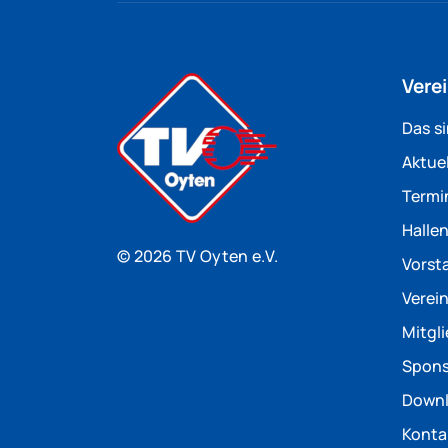
Vere
Das si
Aktuel
Termi
Halle
© 2026 TV Oyten e.V.
Vorst
Verein
Mitgl
Spon
Downl
Konta