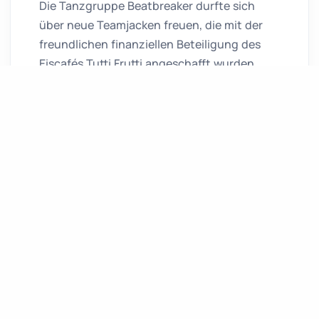
Die Tanzgruppe Beatbreaker durfte sich
über neue Teamjacken freuen, die mit der
freundlichen finanziellen Beteiligung des
Eiscafés Tutti Frutti angeschafft wurden.
Insgesamt konnten so 16 Tänzerinnen sowie
die Trainerin mit personalisierten Jacken
ausgestattet werden. Sie begleiten die
Gruppe kü...
Artikel lesen
alle Artikel anzeigen